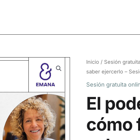
El
Inicio
/
Sesión gratuit
poder:
saber ejercerlo – Sesi
entender
cómo
Sesión gratuita onli
funciona
El pod
para
saber
ejercerlo
cómo 
-
Sesión
gratuita
cantidad