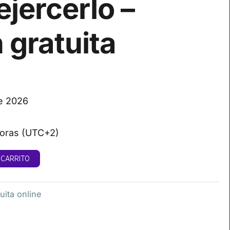
ejercerlo –
 gratuita
e 2026
 horas (UTC+2)
 CARRITO
uita online