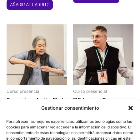
AÑADIR AL CARRITO
Curso presencial
Curso presencial
Presencia en Acción: El arte
El Futuro que Creamos:
de moverse con
Intervenciones
Gestionar consentimiento
autenticidad en tiempos de
Estratégicas para
cambio
Organizaciones en Cambio
Para ofrecer las mejores experiencias, utilizamos tecnologías como las
cookies para almacenar y/o acceder a la información del dispositivo. El
595,00
€
495,00
€
consentimiento de estas tecnologías nos permitirá procesar datos como
el comportamiento de navegación o las identificaciones únicas en este