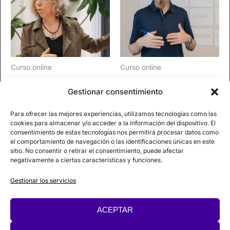
Curso online
Curso online
Liderazgo y el Uso Efectivo
Programa Constelaciones
Gestionar consentimiento
del Poder: Power
Estructurales
Intelligence®
1.950,00
€
Para ofrecer las mejores experiencias, utilizamos tecnologías como las
395,00
€
cookies para almacenar y/o acceder a la información del dispositivo. El
AÑADIR AL CARRITO
consentimiento de estas tecnologías nos permitirá procesar datos como
AÑADIR AL CARRITO
el comportamiento de navegación o las identificaciones únicas en este
sitio. No consentir o retirar el consentimiento, puede afectar
negativamente a ciertas características y funciones.
Gestionar los servicios
ACEPTAR