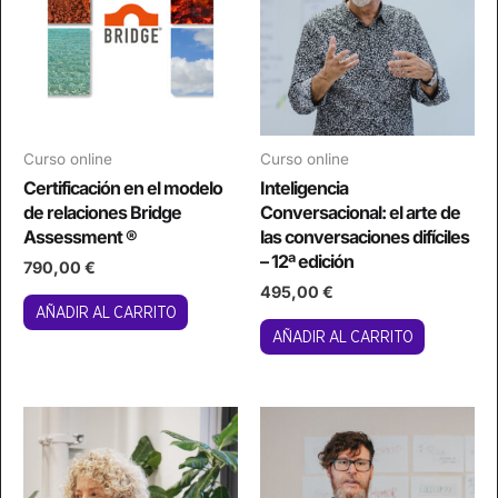
Curso online
Curso online
Certificación en el modelo
Inteligencia
de relaciones Bridge
Conversacional: el arte de
Assessment ®
las conversaciones difíciles
– 12ª edición
790,00
€
495,00
€
AÑADIR AL CARRITO
AÑADIR AL CARRITO