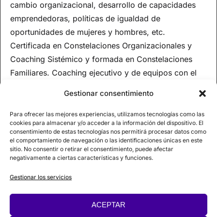
cambio organizacional, desarrollo de capacidades
emprendedoras, políticas de igualdad de
oportunidades de mujeres y hombres, etc.
Certificada en Constelaciones Organizacionales y
Coaching Sistémico y formada en Constelaciones
Familiares. Coaching ejecutivo y de equipos con el
programa Co-Active Coaching, (CTI. Coaches
Gestionar consentimiento
Training Institute). CoActive Leadership, de la misma
escuela, Coach de equipos y organizaciones en el
Para ofrecer las mejores experiencias, utilizamos tecnologías como las
cookies para almacenar y/o acceder a la información del dispositivo. El
programa Organitation and Relationship System
consentimiento de estas tecnologías nos permitirá procesar datos como
Coaching, (CRR. Center for Right Relationship).
el comportamiento de navegación o las identificaciones únicas en este
sitio. No consentir o retirar el consentimiento, puede afectar
negativamente a ciertas características y funciones.
Gestionar los servicios
ACEPTAR