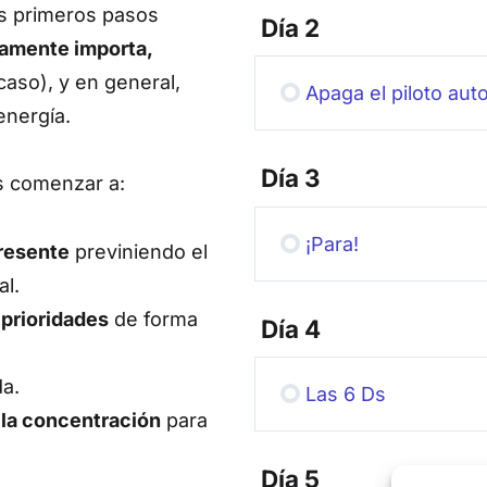
os primeros pasos
Día 2
ramente importa,
aso), y en general,
Apaga el piloto aut
energía.
Día 3
ás comenzar a:
¡Para!
resente
previniendo el
al.
o
prioridades
de forma
Día 4
da.
Las 6 Ds
 la concentración
para
Día 5